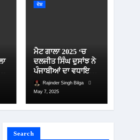
ਦੇਸ਼
ਦੇਸ਼
ਮੈਟ ਗਾਲਾ 2025 ‘ਚ
ਚੋਣ ਕ
ਲਾ
ਦਲਜੀਤ ਸਿੰਘ ਦੁਸਾਂਝ ਨੇ
ਬਿਹਾ
ਰੋਨ
ਪੰਜਾਬੀਆਂ ਦਾ ਵਧਾਇਆ
ਸੂਚੀ
ਮਾਣ
ਵਿਆਪ
Rajinder Singh Bilga
Ra
ਬਚਾ
May 7, 2025
Aug 17
Search