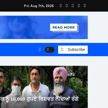
Fri. Aug 7th, 2026
Subscribe
ਦੋਆਬਾ
ਕ ਨੂੰ 10,000 ਰੁਪਏ ਰਿਸ਼ਵਤ ਲੈਂਦਿਆਂ ਰੰਗੇ