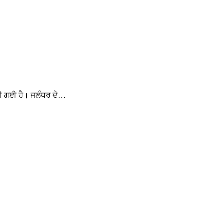
ੱਤੀ ਗਈ ਹੈ। ਜਲੰਧਰ ਦੇ…