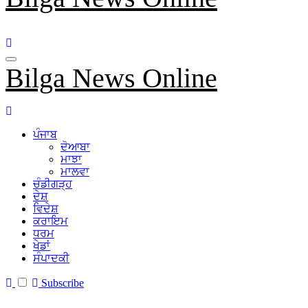
Bilga News Online
ਪੰਜਾਬ
ਦੋਆਬਾ
ਮਾਝਾ
ਮਾਲਵਾ
ਚੰਡੀਗੜ੍ਹ
ਦੇਸ਼
ਵਿਦੇਸ਼
ਕਰਾਇਮ
ਧਰਮ
ਖੇਡਾਂ
ਸੰਪਾਦਕੀ
Subscribe