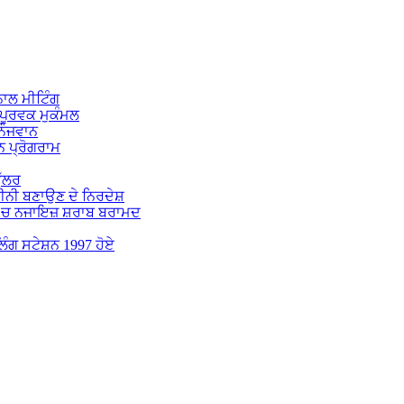
ਾਲ ਮੀਟਿੰਗ
ਪੂਰਵਕ ਮੁਕੰਮਲ
 ਨੌਜਵਾਨ
 ਪ੍ਰੋਗਰਾਮ
ੁੱਲਰ
ਕੀਨੀ ਬਣਾਉਣ ਦੇ ਨਿਰਦੇਸ਼
 ‘ਚ ਨਜਾਇਜ਼ ਸ਼ਰਾਬ ਬਰਾਮਦ
ੋਲਿੰਗ ਸਟੇਸ਼ਨ 1997 ਹੋਏ