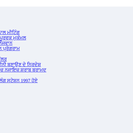
ਾਲ ਮੀਟਿੰਗ
ਪੂਰਵਕ ਮੁਕੰਮਲ
 ਨੌਜਵਾਨ
 ਪ੍ਰੋਗਰਾਮ
ੁੱਲਰ
ਕੀਨੀ ਬਣਾਉਣ ਦੇ ਨਿਰਦੇਸ਼
 ‘ਚ ਨਜਾਇਜ਼ ਸ਼ਰਾਬ ਬਰਾਮਦ
ੋਲਿੰਗ ਸਟੇਸ਼ਨ 1997 ਹੋਏ