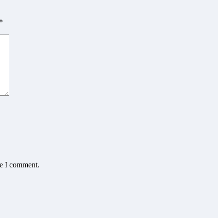
*
me I comment.