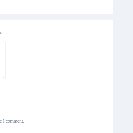
*
me I comment.