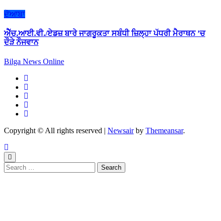
ਦੋਆਬਾ
ਐੱਚ.ਆਈ.ਵੀ./ਏਡਜ਼ ਬਾਰੇ ਜਾਗਰੂਕਤਾ ਸਬੰਧੀ ਜ਼ਿਲ੍ਹਾ ਪੱਧਰੀ ਮੈਰਾਥਨ ’ਚ
ਦੌੜੇ ਨੌਜਵਾਨ
Bilga News Online
Copyright © All rights reserved
|
Newsair
by
Themeansar
.
Search
for: