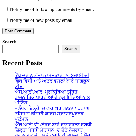
Notify me of follow-up comments by email.
Notify me of new posts by email.
Search
Search
Recent Posts
ਕੈਂਪ ਦੌਰਾਨ ਗੰਨਾ ਕਾਸ਼ਤਕਾਰਾਂ ਨੂੰ ਬਿਜਾਈ ਦੀ
ਵਿੱਥ ਵਿਧੀ ਅਤੇ ਅੰਤਰ ਫ਼ਸਲਾਂ ਬਾਰੇ ਜਾਗਰੂਕ
ਕੀਤਾ
ਐਸ.ਆਈ.ਆਰ. ਪ੍ਰਕਿਰਿਆ ਤਹਿਤ
ਰਾਜਨੀਤਿਕ ਪਾਰਟੀਆਂ ਦੇ ਨੁਮਾਇੰਦਿਆਂ ਨਾਲ
ਮੀਟਿੰਗ
ਜਲੰਧਰ ਜ਼ਿਲ੍ਹੇ ’ਚ ਘਰ-ਘਰ ਗਣਨਾ ਪੜ੍ਹਾਅ
ਤਹਿਤ ਸੌ ਫੀਸਦੀ ਕਾਰਜ ਸਫ਼ਲਤਾਪੂਰਵਕ
ਮੁਕੰਮਲ
ਐੱਚ.ਆਈ.ਵੀ./ਏਡਜ਼ ਬਾਰੇ ਜਾਗਰੂਕਤਾ ਸਬੰਧੀ
ਜ਼ਿਲ੍ਹਾ ਪੱਧਰੀ ਮੈਰਾਥਨ ’ਚ ਦੌੜੇ ਨੌਜਵਾਨ
ਗੁਰੂ ਨਾਨਕ ਦੇਵ ਯੂਨੀਵਰਸਿਟੀ ਕਾਲਜ ਫਿਲੌਰ