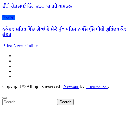
ਚੰਨੀ ਰੇਤ ਮਾਈਨਿੰਗ ਫੜਨ ‘ਚ ਰਹੇ ਅਸਫਲ
ਦੋਆਬਾ
ਨਕੋਦਰ ਸ਼ਹਿਰ ਵਿੱਚ ਤੀਆਂ ਦੇ ਮੇਲੇ ਮੁੱਖ ਮਹਿਮਾਨ ਵੱਜੋ ਪੁੱਜੇ ਬੀਬੀ ਗੁਰਿੰਦਰ ਕੌਰ
ਭੁੱਲਰ
Bilga News Online
Copyright © All rights reserved
|
Newsair
by
Themeansar
.
Search
for: