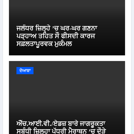
ਜਲੰਧਰ ਜ਼ਿਲ੍ਹੇ ’ਚ ਘਰ-ਘਰ ਗਣਨਾ
ਪੜ੍ਹਾਅ ਤਹਿਤ ਸੌ ਫੀਸਦੀ ਕਾਰਜ
ਸਫ਼ਲਤਾਪੂਰਵਕ ਮੁਕੰਮਲ
ਦੋਆਬਾ
ਐੱਚ.ਆਈ.ਵੀ./ਏਡਜ਼ ਬਾਰੇ ਜਾਗਰੂਕਤਾ
ਸਬੰਧੀ ਜ਼ਿਲ੍ਹਾ ਪੱਧਰੀ ਮੈਰਾਥਨ ’ਚ ਦੌੜੇ