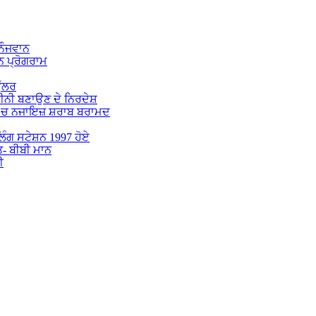
 ਨੌਜਵਾਨ
 ਪ੍ਰੋਗਰਾਮ
ੁੱਲਰ
ਕੀਨੀ ਬਣਾਉਣ ਦੇ ਨਿਰਦੇਸ਼
 ‘ਚ ਨਜਾਇਜ਼ ਸ਼ਰਾਬ ਬਰਾਮਦ
ੋਲਿੰਗ ਸਟੇਸ਼ਨ 1997 ਹੋਏ
ਤ- ਬੀਬੀ ਮਾਨ
ੀ