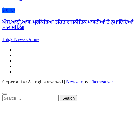
ਦੋਆਬਾ
ਐਸ.ਆਈ.ਆਰ. ਪ੍ਰਕਿਰਿਆ ਤਹਿਤ ਰਾਜਨੀਤਿਕ ਪਾਰਟੀਆਂ ਦੇ ਨੁਮਾਇੰਦਿਆਂ
ਨਾਲ ਮੀਟਿੰਗ
Bilga News Online
Copyright © All rights reserved
|
Newsair
by
Themeansar
.
Search
for: