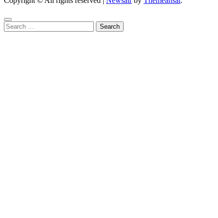
Copyright © All rights reserved
|
Newsair
by
Themeansar
.
Search
for: