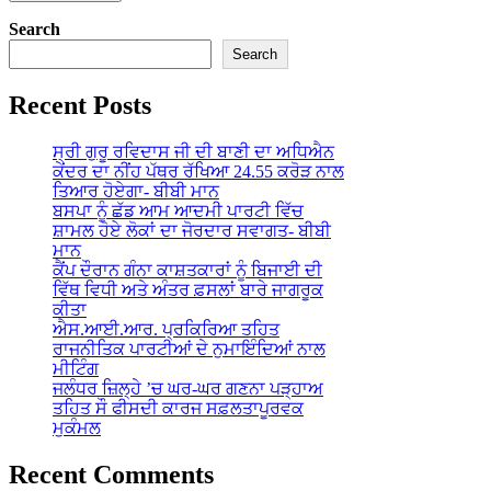
Search
Search
Recent Posts
ਸ੍ਰੀ ਗੁਰੂ ਰਵਿਦਾਸ ਜੀ ਦੀ ਬਾਣੀ ਦਾ ਅਧਿਐਨ
ਕੇਂਦਰ ਦਾ ਨੀਂਹ ਪੱਥਰ ਰੱਖਿਆ 24.55 ਕਰੋੜ ਨਾਲ
ਤਿਆਰ ਹੋਏਗਾ- ਬੀਬੀ ਮਾਨ
ਬਸਪਾ ਨੂੰ ਛੱਡ ਆਮ ਆਦਮੀ ਪਾਰਟੀ ਵਿੱਚ
ਸ਼ਾਮਲ ਹੋਏ ਲੋਕਾਂ ਦਾ ਜੋਰਦਾਰ ਸਵਾਗਤ- ਬੀਬੀ
ਮਾਨ
ਕੈਂਪ ਦੌਰਾਨ ਗੰਨਾ ਕਾਸ਼ਤਕਾਰਾਂ ਨੂੰ ਬਿਜਾਈ ਦੀ
ਵਿੱਥ ਵਿਧੀ ਅਤੇ ਅੰਤਰ ਫ਼ਸਲਾਂ ਬਾਰੇ ਜਾਗਰੂਕ
ਕੀਤਾ
ਐਸ.ਆਈ.ਆਰ. ਪ੍ਰਕਿਰਿਆ ਤਹਿਤ
ਰਾਜਨੀਤਿਕ ਪਾਰਟੀਆਂ ਦੇ ਨੁਮਾਇੰਦਿਆਂ ਨਾਲ
ਮੀਟਿੰਗ
ਜਲੰਧਰ ਜ਼ਿਲ੍ਹੇ ’ਚ ਘਰ-ਘਰ ਗਣਨਾ ਪੜ੍ਹਾਅ
ਤਹਿਤ ਸੌ ਫੀਸਦੀ ਕਾਰਜ ਸਫ਼ਲਤਾਪੂਰਵਕ
ਮੁਕੰਮਲ
Recent Comments