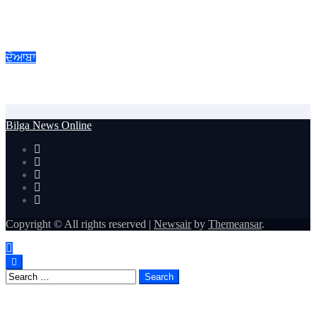
ਜਲੰਧਰ ਜ਼ਿਲ੍ਹੇ ’ਚ ਘਰ-ਘਰ ਗਣਨਾ ਪੜ੍ਹਾਅ ਤਹਿਤ ਸੌ ਫੀਸਦੀ ਕਾਰਜ
ਸਫ਼ਲਤਾਪੂਰਵਕ ਮੁਕੰਮਲ
ਦੋਆਬਾ
ਐੱਚ.ਆਈ.ਵੀ./ਏਡਜ਼ ਬਾਰੇ ਜਾਗਰੂਕਤਾ ਸਬੰਧੀ ਜ਼ਿਲ੍ਹਾ ਪੱਧਰੀ ਮੈਰਾਥਨ ’ਚ
ਦੌੜੇ ਨੌਜਵਾਨ
Bilga News Online
Copyright © All rights reserved
|
Newsair
by
Themeansar
.
Search
for: