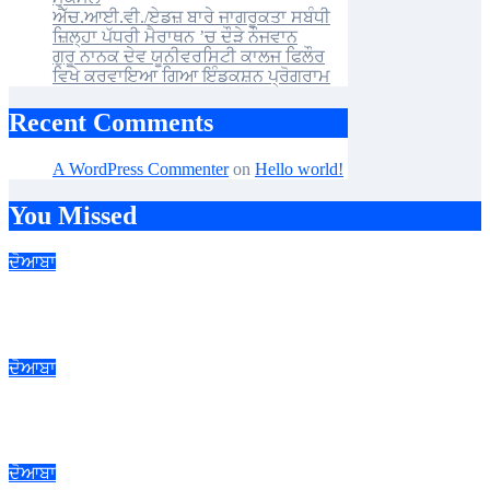
ਐੱਚ.ਆਈ.ਵੀ./ਏਡਜ਼ ਬਾਰੇ ਜਾਗਰੂਕਤਾ ਸਬੰਧੀ
ਜ਼ਿਲ੍ਹਾ ਪੱਧਰੀ ਮੈਰਾਥਨ ’ਚ ਦੌੜੇ ਨੌਜਵਾਨ
ਗੁਰੂ ਨਾਨਕ ਦੇਵ ਯੂਨੀਵਰਸਿਟੀ ਕਾਲਜ ਫਿਲੌਰ
ਵਿਖੇ ਕਰਵਾਇਆ ਗਿਆ ਇੰਡਕਸ਼ਨ ਪ੍ਰੋਗਰਾਮ
Recent Comments
A WordPress Commenter
on
Hello world!
You Missed
ਦੋਆਬਾ
ਕੈਂਪ ਦੌਰਾਨ ਗੰਨਾ ਕਾਸ਼ਤਕਾਰਾਂ ਨੂੰ ਬਿਜਾਈ ਦੀ ਵਿੱਥ ਵਿਧੀ ਅਤੇ ਅੰਤਰ ਫ਼ਸਲਾਂ
ਬਾਰੇ ਜਾਗਰੂਕ ਕੀਤਾ
ਦੋਆਬਾ
ਐਸ.ਆਈ.ਆਰ. ਪ੍ਰਕਿਰਿਆ ਤਹਿਤ ਰਾਜਨੀਤਿਕ ਪਾਰਟੀਆਂ ਦੇ ਨੁਮਾਇੰਦਿਆਂ
ਨਾਲ ਮੀਟਿੰਗ
ਦੋਆਬਾ