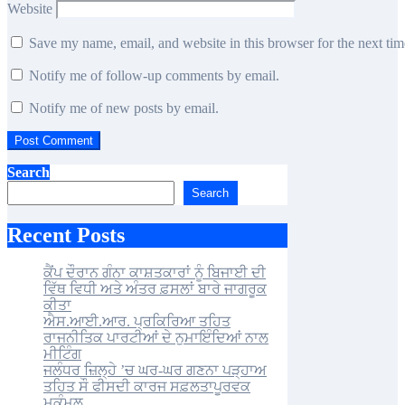
Website
Save my name, email, and website in this browser for the next ti
Notify me of follow-up comments by email.
Notify me of new posts by email.
Search
Search
Recent Posts
ਕੈਂਪ ਦੌਰਾਨ ਗੰਨਾ ਕਾਸ਼ਤਕਾਰਾਂ ਨੂੰ ਬਿਜਾਈ ਦੀ
ਵਿੱਥ ਵਿਧੀ ਅਤੇ ਅੰਤਰ ਫ਼ਸਲਾਂ ਬਾਰੇ ਜਾਗਰੂਕ
ਕੀਤਾ
ਐਸ.ਆਈ.ਆਰ. ਪ੍ਰਕਿਰਿਆ ਤਹਿਤ
ਰਾਜਨੀਤਿਕ ਪਾਰਟੀਆਂ ਦੇ ਨੁਮਾਇੰਦਿਆਂ ਨਾਲ
ਮੀਟਿੰਗ
ਜਲੰਧਰ ਜ਼ਿਲ੍ਹੇ ’ਚ ਘਰ-ਘਰ ਗਣਨਾ ਪੜ੍ਹਾਅ
ਤਹਿਤ ਸੌ ਫੀਸਦੀ ਕਾਰਜ ਸਫ਼ਲਤਾਪੂਰਵਕ
ਮੁਕੰਮਲ