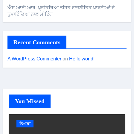
ਐਸ.ਆਈ.ਆਰ. ਪ੍ਰਕਿਰਿਆ ਤਹਿਤ ਰਾਜਨੀਤਿਕ ਪਾਰਟੀਆਂ ਦੇ
ਨੁਮਾਇੰਦਿਆਂ ਨਾਲ ਮੀਟਿੰਗ
Recent Comments
A WordPress Commenter
on
Hello world!
You Missed
ਦੋਆਬਾ