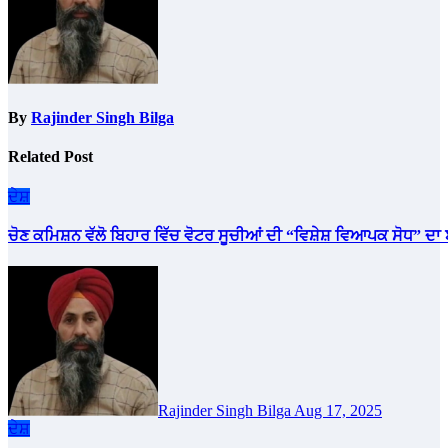
By
Rajinder Singh Bilga
Related Post
ਦੇਸ਼
ਚੋਣ ਕਮਿਸ਼ਨ ਵੱਲੋ ਬਿਹਾਰ ਵਿੱਚ ਵੋਟਰ ਸੂਚੀਆਂ ਦੀ “ਵਿਸ਼ੇਸ਼ ਵਿਆਪਕ ਸੋਧ” ਦ
Rajinder Singh Bilga
Aug 17, 2025
ਦੇਸ਼