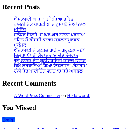
Recent Posts
ਐਸ.ਆਈ.ਆਰ. ਪ੍ਰਕਿਰਿਆ ਤਹਿਤ
ਰਾਜਨੀਤਿਕ ਪਾਰਟੀਆਂ ਦੇ ਨੁਮਾਇੰਦਿਆਂ ਨਾਲ
ਮੀਟਿੰਗ
ਜਲੰਧਰ ਜ਼ਿਲ੍ਹੇ ’ਚ ਘਰ-ਘਰ ਗਣਨਾ ਪੜ੍ਹਾਅ
ਤਹਿਤ ਸੌ ਫੀਸਦੀ ਕਾਰਜ ਸਫ਼ਲਤਾਪੂਰਵਕ
ਮੁਕੰਮਲ
ਐੱਚ.ਆਈ.ਵੀ./ਏਡਜ਼ ਬਾਰੇ ਜਾਗਰੂਕਤਾ ਸਬੰਧੀ
ਜ਼ਿਲ੍ਹਾ ਪੱਧਰੀ ਮੈਰਾਥਨ ’ਚ ਦੌੜੇ ਨੌਜਵਾਨ
ਗੁਰੂ ਨਾਨਕ ਦੇਵ ਯੂਨੀਵਰਸਿਟੀ ਕਾਲਜ ਫਿਲੌਰ
ਵਿਖੇ ਕਰਵਾਇਆ ਗਿਆ ਇੰਡਕਸ਼ਨ ਪ੍ਰੋਗਰਾਮ
ਚੰਨੀ ਰੇਤ ਮਾਈਨਿੰਗ ਫੜਨ ‘ਚ ਰਹੇ ਅਸਫਲ
Recent Comments
A WordPress Commenter
on
Hello world!
You Missed
ਦੋਆਬਾ