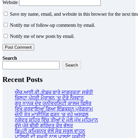
Website
Save my name, email, and website in this browser for the next ti
Notify me of follow-up comments by email.
Notify me of new posts by email.
Search
Search
Recent Posts
ਐੱਚ.ਆਈ.ਵੀ./ਏਡਜ਼ ਬਾਰੇ ਜਾਗਰੂਕਤਾ ਸਬੰਧੀ
ਜ਼ਿਲ੍ਹਾ ਪੱਧਰੀ ਮੈਰਾਥਨ ’ਚ ਦੌੜੇ ਨੌਜਵਾਨ
ਗੁਰੂ ਨਾਨਕ ਦੇਵ ਯੂਨੀਵਰਸਿਟੀ ਕਾਲਜ ਫਿਲੌਰ
ਵਿਖੇ ਕਰਵਾਇਆ ਗਿਆ ਇੰਡਕਸ਼ਨ ਪ੍ਰੋਗਰਾਮ
ਚੰਨੀ ਰੇਤ ਮਾਈਨਿੰਗ ਫੜਨ ‘ਚ ਰਹੇ ਅਸਫਲ
ਨਕੋਦਰ ਸ਼ਹਿਰ ਵਿੱਚ ਤੀਆਂ ਦੇ ਮੇਲੇ ਮੁੱਖ ਮਹਿਮਾਨ
ਵੱਜੋ ਪੁੱਜੇ ਬੀਬੀ ਗੁਰਿੰਦਰ ਕੌਰ ਭੁੱਲਰ
ਡਿਪਟੀ ਕਮਿਸ਼ਨਰ ਵੱਲੋਂ ਸੇਫ ਸਕੂਲ ਵਾਹਨ
ਪਾਲਿਸੀ ਦੀ ਸਖ਼ਤੀ ਨਾਲ ਪਾਲਣਾ ਯਕੀਨੀ