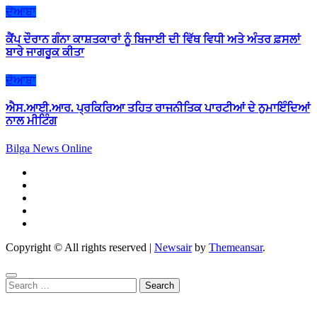
ਦੋਆਬਾ
ਕੈਂਪ ਦੌਰਾਨ ਗੰਨਾ ਕਾਸ਼ਤਕਾਰਾਂ ਨੂੰ ਬਿਜਾਈ ਦੀ ਵਿੱਥ ਵਿਧੀ ਅਤੇ ਅੰਤਰ ਫ਼ਸਲਾਂ
ਬਾਰੇ ਜਾਗਰੂਕ ਕੀਤਾ
ਦੋਆਬਾ
ਐਸ.ਆਈ.ਆਰ. ਪ੍ਰਕਿਰਿਆ ਤਹਿਤ ਰਾਜਨੀਤਿਕ ਪਾਰਟੀਆਂ ਦੇ ਨੁਮਾਇੰਦਿਆਂ
ਨਾਲ ਮੀਟਿੰਗ
Bilga News Online
Copyright © All rights reserved
|
Newsair
by
Themeansar
.
Search
for: