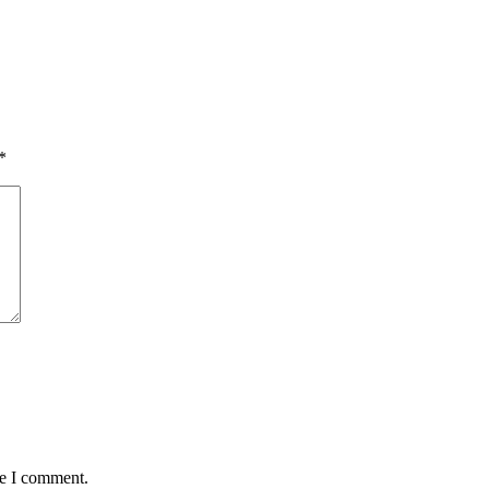
*
me I comment.