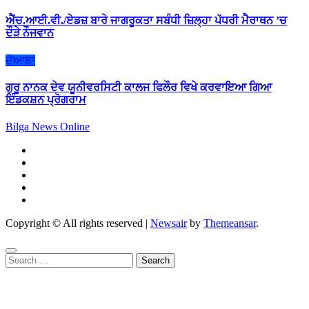
ਐੱਚ.ਆਈ.ਵੀ./ਏਡਜ਼ ਬਾਰੇ ਜਾਗਰੂਕਤਾ ਸਬੰਧੀ ਜ਼ਿਲ੍ਹਾ ਪੱਧਰੀ ਮੈਰਾਥਨ ’ਚ
ਦੌੜੇ ਨੌਜਵਾਨ
ਦੋਆਬਾ
ਗੁਰੂ ਨਾਨਕ ਦੇਵ ਯੂਨੀਵਰਸਿਟੀ ਕਾਲਜ ਫਿਲੌਰ ਵਿਖੇ ਕਰਵਾਇਆ ਗਿਆ
ਇੰਡਕਸ਼ਨ ਪ੍ਰੋਗਰਾਮ
Bilga News Online
Copyright © All rights reserved
|
Newsair
by
Themeansar
.
Search
for: