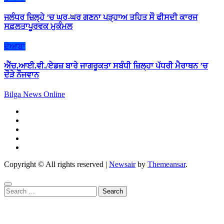
ਜਲੰਧਰ ਜ਼ਿਲ੍ਹੇ ’ਚ ਘਰ-ਘਰ ਗਣਨਾ ਪੜ੍ਹਾਅ ਤਹਿਤ ਸੌ ਫੀਸਦੀ ਕਾਰਜ
ਸਫ਼ਲਤਾਪੂਰਵਕ ਮੁਕੰਮਲ
ਦੋਆਬਾ
ਐੱਚ.ਆਈ.ਵੀ./ਏਡਜ਼ ਬਾਰੇ ਜਾਗਰੂਕਤਾ ਸਬੰਧੀ ਜ਼ਿਲ੍ਹਾ ਪੱਧਰੀ ਮੈਰਾਥਨ ’ਚ
ਦੌੜੇ ਨੌਜਵਾਨ
Bilga News Online
Copyright © All rights reserved
|
Newsair
by
Themeansar
.
Search
for: