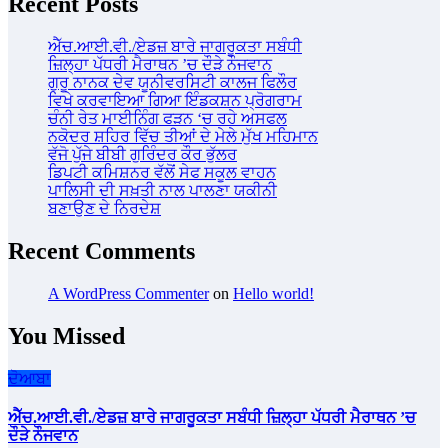
Recent Posts
ਐੱਚ.ਆਈ.ਵੀ./ਏਡਜ਼ ਬਾਰੇ ਜਾਗਰੂਕਤਾ ਸਬੰਧੀ
ਜ਼ਿਲ੍ਹਾ ਪੱਧਰੀ ਮੈਰਾਥਨ ’ਚ ਦੌੜੇ ਨੌਜਵਾਨ
ਗੁਰੂ ਨਾਨਕ ਦੇਵ ਯੂਨੀਵਰਸਿਟੀ ਕਾਲਜ ਫਿਲੌਰ
ਵਿਖੇ ਕਰਵਾਇਆ ਗਿਆ ਇੰਡਕਸ਼ਨ ਪ੍ਰੋਗਰਾਮ
ਚੰਨੀ ਰੇਤ ਮਾਈਨਿੰਗ ਫੜਨ ‘ਚ ਰਹੇ ਅਸਫਲ
ਨਕੋਦਰ ਸ਼ਹਿਰ ਵਿੱਚ ਤੀਆਂ ਦੇ ਮੇਲੇ ਮੁੱਖ ਮਹਿਮਾਨ
ਵੱਜੋ ਪੁੱਜੇ ਬੀਬੀ ਗੁਰਿੰਦਰ ਕੌਰ ਭੁੱਲਰ
ਡਿਪਟੀ ਕਮਿਸ਼ਨਰ ਵੱਲੋਂ ਸੇਫ ਸਕੂਲ ਵਾਹਨ
ਪਾਲਿਸੀ ਦੀ ਸਖ਼ਤੀ ਨਾਲ ਪਾਲਣਾ ਯਕੀਨੀ
ਬਣਾਉਣ ਦੇ ਨਿਰਦੇਸ਼
Recent Comments
A WordPress Commenter
on
Hello world!
You Missed
ਦੋਆਬਾ
ਐੱਚ.ਆਈ.ਵੀ./ਏਡਜ਼ ਬਾਰੇ ਜਾਗਰੂਕਤਾ ਸਬੰਧੀ ਜ਼ਿਲ੍ਹਾ ਪੱਧਰੀ ਮੈਰਾਥਨ ’ਚ
ਦੌੜੇ ਨੌਜਵਾਨ