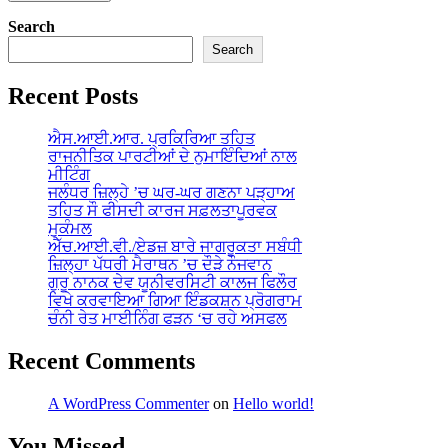
Search
Search
Recent Posts
ਐਸ.ਆਈ.ਆਰ. ਪ੍ਰਕਿਰਿਆ ਤਹਿਤ
ਰਾਜਨੀਤਿਕ ਪਾਰਟੀਆਂ ਦੇ ਨੁਮਾਇੰਦਿਆਂ ਨਾਲ
ਮੀਟਿੰਗ
ਜਲੰਧਰ ਜ਼ਿਲ੍ਹੇ ’ਚ ਘਰ-ਘਰ ਗਣਨਾ ਪੜ੍ਹਾਅ
ਤਹਿਤ ਸੌ ਫੀਸਦੀ ਕਾਰਜ ਸਫ਼ਲਤਾਪੂਰਵਕ
ਮੁਕੰਮਲ
ਐੱਚ.ਆਈ.ਵੀ./ਏਡਜ਼ ਬਾਰੇ ਜਾਗਰੂਕਤਾ ਸਬੰਧੀ
ਜ਼ਿਲ੍ਹਾ ਪੱਧਰੀ ਮੈਰਾਥਨ ’ਚ ਦੌੜੇ ਨੌਜਵਾਨ
ਗੁਰੂ ਨਾਨਕ ਦੇਵ ਯੂਨੀਵਰਸਿਟੀ ਕਾਲਜ ਫਿਲੌਰ
ਵਿਖੇ ਕਰਵਾਇਆ ਗਿਆ ਇੰਡਕਸ਼ਨ ਪ੍ਰੋਗਰਾਮ
ਚੰਨੀ ਰੇਤ ਮਾਈਨਿੰਗ ਫੜਨ ‘ਚ ਰਹੇ ਅਸਫਲ
Recent Comments
A WordPress Commenter
on
Hello world!
You Missed