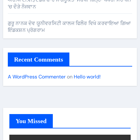
’ਚ ਦੌੜੇ ਨੌਜਵਾਨ
ਗੁਰੂ ਨਾਨਕ ਦੇਵ ਯੂਨੀਵਰਸਿਟੀ ਕਾਲਜ ਫਿਲੌਰ ਵਿਖੇ ਕਰਵਾਇਆ ਗਿਆ
ਇੰਡਕਸ਼ਨ ਪ੍ਰੋਗਰਾਮ
Recent Comments
A WordPress Commenter
on
Hello world!
You Missed