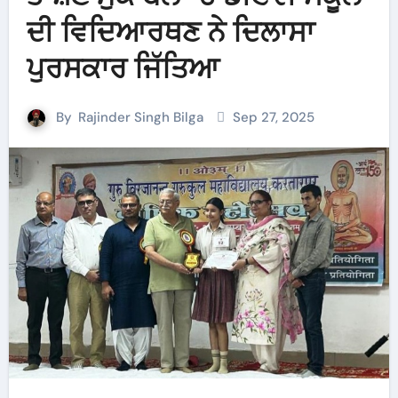
ਦੀ ਵਿਦਿਆਰਥਣ ਨੇ ਦਿਲਾਸਾ
ਪੁਰਸਕਾਰ ਜਿੱਤਿਆ
By
Rajinder Singh Bilga
Sep 27, 2025