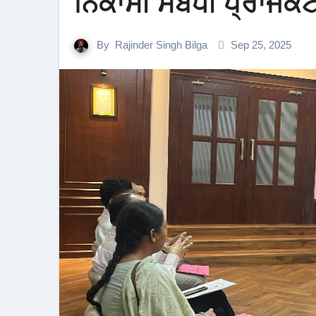
ਨਿਕਾਸੀ ਸਬੰਧੀ ਪ੍ਰਾਜੈਕ
By
Rajinder Singh Bilga
Sep 25, 2025