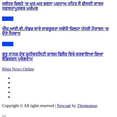
ਜਲੰਧਰ ਜ਼ਿਲ੍ਹੇ ’ਚ ਘਰ-ਘਰ ਗਣਨਾ ਪੜ੍ਹਾਅ ਤਹਿਤ ਸੌ ਫੀਸਦੀ ਕਾਰਜ
ਸਫ਼ਲਤਾਪੂਰਵਕ ਮੁਕੰਮਲ
ਦੋਆਬਾ
ਐੱਚ.ਆਈ.ਵੀ./ਏਡਜ਼ ਬਾਰੇ ਜਾਗਰੂਕਤਾ ਸਬੰਧੀ ਜ਼ਿਲ੍ਹਾ ਪੱਧਰੀ ਮੈਰਾਥਨ ’ਚ
ਦੌੜੇ ਨੌਜਵਾਨ
ਦੋਆਬਾ
ਗੁਰੂ ਨਾਨਕ ਦੇਵ ਯੂਨੀਵਰਸਿਟੀ ਕਾਲਜ ਫਿਲੌਰ ਵਿਖੇ ਕਰਵਾਇਆ ਗਿਆ
ਇੰਡਕਸ਼ਨ ਪ੍ਰੋਗਰਾਮ
Bilga News Online
Copyright © All rights reserved
|
Newsair
by
Themeansar
.