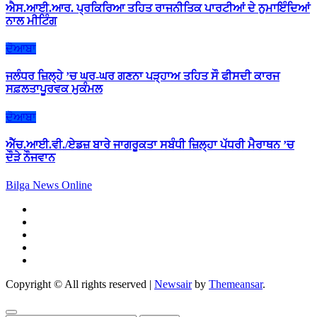
ਐਸ.ਆਈ.ਆਰ. ਪ੍ਰਕਿਰਿਆ ਤਹਿਤ ਰਾਜਨੀਤਿਕ ਪਾਰਟੀਆਂ ਦੇ ਨੁਮਾਇੰਦਿਆਂ
ਨਾਲ ਮੀਟਿੰਗ
ਦੋਆਬਾ
ਜਲੰਧਰ ਜ਼ਿਲ੍ਹੇ ’ਚ ਘਰ-ਘਰ ਗਣਨਾ ਪੜ੍ਹਾਅ ਤਹਿਤ ਸੌ ਫੀਸਦੀ ਕਾਰਜ
ਸਫ਼ਲਤਾਪੂਰਵਕ ਮੁਕੰਮਲ
ਦੋਆਬਾ
ਐੱਚ.ਆਈ.ਵੀ./ਏਡਜ਼ ਬਾਰੇ ਜਾਗਰੂਕਤਾ ਸਬੰਧੀ ਜ਼ਿਲ੍ਹਾ ਪੱਧਰੀ ਮੈਰਾਥਨ ’ਚ
ਦੌੜੇ ਨੌਜਵਾਨ
Bilga News Online
Copyright © All rights reserved
|
Newsair
by
Themeansar
.