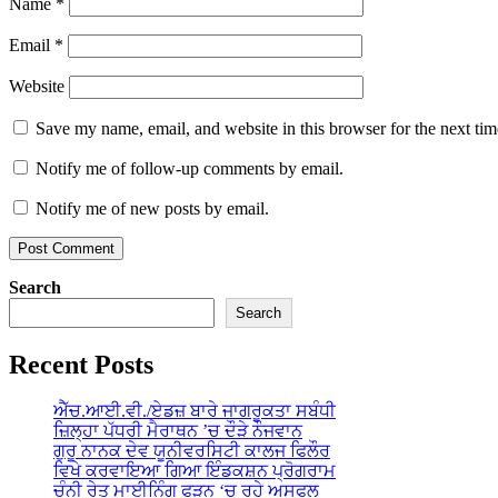
Name
*
Email
*
Website
Save my name, email, and website in this browser for the next ti
Notify me of follow-up comments by email.
Notify me of new posts by email.
Search
Search
Recent Posts
ਐੱਚ.ਆਈ.ਵੀ./ਏਡਜ਼ ਬਾਰੇ ਜਾਗਰੂਕਤਾ ਸਬੰਧੀ
ਜ਼ਿਲ੍ਹਾ ਪੱਧਰੀ ਮੈਰਾਥਨ ’ਚ ਦੌੜੇ ਨੌਜਵਾਨ
ਗੁਰੂ ਨਾਨਕ ਦੇਵ ਯੂਨੀਵਰਸਿਟੀ ਕਾਲਜ ਫਿਲੌਰ
ਵਿਖੇ ਕਰਵਾਇਆ ਗਿਆ ਇੰਡਕਸ਼ਨ ਪ੍ਰੋਗਰਾਮ
ਚੰਨੀ ਰੇਤ ਮਾਈਨਿੰਗ ਫੜਨ ‘ਚ ਰਹੇ ਅਸਫਲ