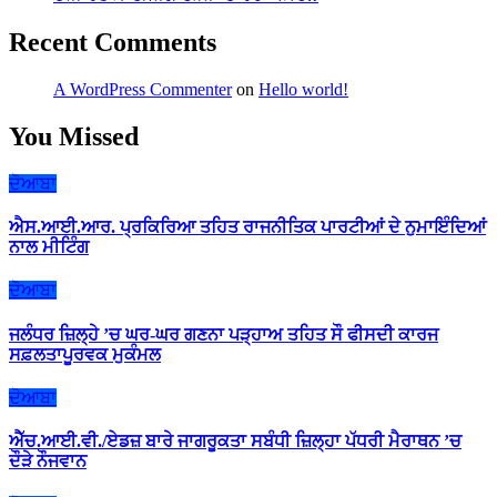
Recent Comments
A WordPress Commenter
on
Hello world!
You Missed
ਦੋਆਬਾ
ਐਸ.ਆਈ.ਆਰ. ਪ੍ਰਕਿਰਿਆ ਤਹਿਤ ਰਾਜਨੀਤਿਕ ਪਾਰਟੀਆਂ ਦੇ ਨੁਮਾਇੰਦਿਆਂ
ਨਾਲ ਮੀਟਿੰਗ
ਦੋਆਬਾ
ਜਲੰਧਰ ਜ਼ਿਲ੍ਹੇ ’ਚ ਘਰ-ਘਰ ਗਣਨਾ ਪੜ੍ਹਾਅ ਤਹਿਤ ਸੌ ਫੀਸਦੀ ਕਾਰਜ
ਸਫ਼ਲਤਾਪੂਰਵਕ ਮੁਕੰਮਲ
ਦੋਆਬਾ
ਐੱਚ.ਆਈ.ਵੀ./ਏਡਜ਼ ਬਾਰੇ ਜਾਗਰੂਕਤਾ ਸਬੰਧੀ ਜ਼ਿਲ੍ਹਾ ਪੱਧਰੀ ਮੈਰਾਥਨ ’ਚ
ਦੌੜੇ ਨੌਜਵਾਨ