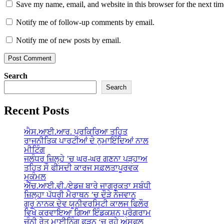
Save my name, email, and website in this browser for the next ti
Notify me of follow-up comments by email.
Notify me of new posts by email.
Search
Search
Recent Posts
ਐਸ.ਆਈ.ਆਰ. ਪ੍ਰਕਿਰਿਆ ਤਹਿਤ
ਰਾਜਨੀਤਿਕ ਪਾਰਟੀਆਂ ਦੇ ਨੁਮਾਇੰਦਿਆਂ ਨਾਲ
ਮੀਟਿੰਗ
ਜਲੰਧਰ ਜ਼ਿਲ੍ਹੇ ’ਚ ਘਰ-ਘਰ ਗਣਨਾ ਪੜ੍ਹਾਅ
ਤਹਿਤ ਸੌ ਫੀਸਦੀ ਕਾਰਜ ਸਫ਼ਲਤਾਪੂਰਵਕ
ਮੁਕੰਮਲ
ਐੱਚ.ਆਈ.ਵੀ./ਏਡਜ਼ ਬਾਰੇ ਜਾਗਰੂਕਤਾ ਸਬੰਧੀ
ਜ਼ਿਲ੍ਹਾ ਪੱਧਰੀ ਮੈਰਾਥਨ ’ਚ ਦੌੜੇ ਨੌਜਵਾਨ
ਗੁਰੂ ਨਾਨਕ ਦੇਵ ਯੂਨੀਵਰਸਿਟੀ ਕਾਲਜ ਫਿਲੌਰ
ਵਿਖੇ ਕਰਵਾਇਆ ਗਿਆ ਇੰਡਕਸ਼ਨ ਪ੍ਰੋਗਰਾਮ
ਚੰਨੀ ਰੇਤ ਮਾਈਨਿੰਗ ਫੜਨ ‘ਚ ਰਹੇ ਅਸਫਲ