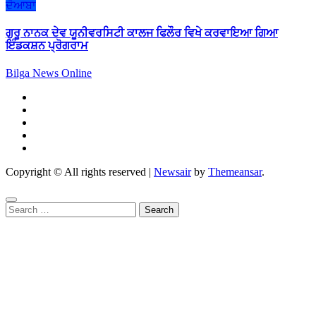
ਦੋਆਬਾ
ਗੁਰੂ ਨਾਨਕ ਦੇਵ ਯੂਨੀਵਰਸਿਟੀ ਕਾਲਜ ਫਿਲੌਰ ਵਿਖੇ ਕਰਵਾਇਆ ਗਿਆ
ਇੰਡਕਸ਼ਨ ਪ੍ਰੋਗਰਾਮ
Bilga News Online
Copyright © All rights reserved
|
Newsair
by
Themeansar
.
Search
for: