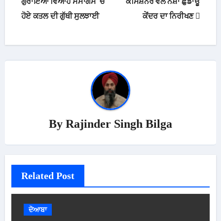
navigation
ਗੁਰਾਇਆ ਵਿਆਹ ਸਮਾਗਮ ‘ਚ
ਕਮਿਸ਼ਨਰ ਵੱਲੋਂ ਨਸ਼ਾ ਛੁਡਾਊ
ਹੋਏ ਕਤਲ ਦੀ ਗੁੱਥੀ ਸੁਲਝਾਈ
ਕੇਂਦਰ ਦਾ ਨਿਰੀਖਣ
By
Rajinder Singh Bilga
Related Post
ਦੋਆਬਾ