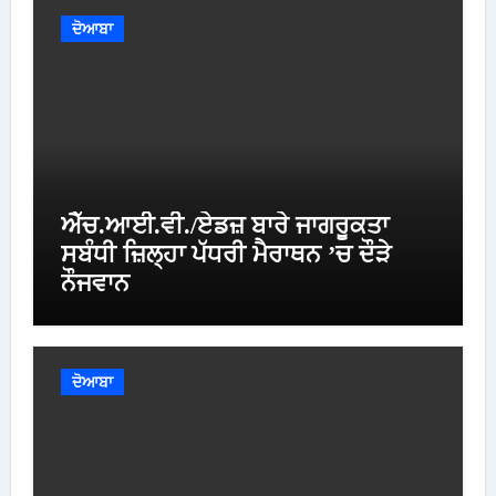
ਦੋਆਬਾ
ਐੱਚ.ਆਈ.ਵੀ./ਏਡਜ਼ ਬਾਰੇ ਜਾਗਰੂਕਤਾ
ਸਬੰਧੀ ਜ਼ਿਲ੍ਹਾ ਪੱਧਰੀ ਮੈਰਾਥਨ ’ਚ ਦੌੜੇ
ਨੌਜਵਾਨ
ਦੋਆਬਾ