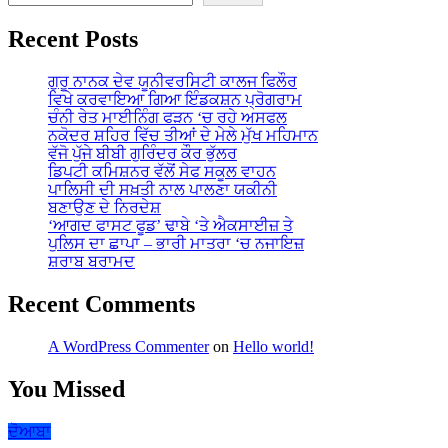
Recent Posts
ਗੁਰੂ ਨਾਨਕ ਦੇਵ ਯੂਨੀਵਰਸਿਟੀ ਕਾਲਜ ਫਿਲੌਰ
ਵਿਖੇ ਕਰਵਾਇਆ ਗਿਆ ਇੰਡਕਸ਼ਨ ਪ੍ਰੋਗਰਾਮ
ਚੰਨੀ ਰੇਤ ਮਾਈਨਿੰਗ ਫੜਨ ‘ਚ ਰਹੇ ਅਸਫਲ
ਨਕੋਦਰ ਸ਼ਹਿਰ ਵਿੱਚ ਤੀਆਂ ਦੇ ਮੇਲੇ ਮੁੱਖ ਮਹਿਮਾਨ
ਵੱਜੋ ਪੁੱਜੇ ਬੀਬੀ ਗੁਰਿੰਦਰ ਕੌਰ ਭੁੱਲਰ
ਡਿਪਟੀ ਕਮਿਸ਼ਨਰ ਵੱਲੋਂ ਸੇਫ ਸਕੂਲ ਵਾਹਨ
ਪਾਲਿਸੀ ਦੀ ਸਖ਼ਤੀ ਨਾਲ ਪਾਲਣਾ ਯਕੀਨੀ
ਬਣਾਉਣ ਦੇ ਨਿਰਦੇਸ਼
‘ਆਗਦ ਫਾਸਟ ਫੂਡ’ ਢਾਬੇ ‘ਤੇ ਐਕਸਾਈਜ਼ ਤੇ
ਪੁਲਿਸ ਦਾ ਛਾਪਾ – ਭਾਰੀ ਮਾਤਰਾ ‘ਚ ਨਜਾਇਜ਼
ਸ਼ਰਾਬ ਬਰਾਮਦ
Recent Comments
A WordPress Commenter
on
Hello world!
You Missed
ਦੋਆਬਾ