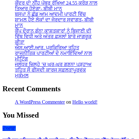
ਕੇਂਦਰ ਦਾ ਨੀਂਹ ਪੱਥਰ ਰੱਖਿਆ 24.55 ਕਰੋੜ ਨਾਲ
ਤਿਆਰ ਹੋਏਗਾ- ਬੀਬੀ ਮਾਨ
ਬਸਪਾ ਨੂੰ ਛੱਡ ਆਮ ਆਦਮੀ ਪਾਰਟੀ ਵਿੱਚ
ਸ਼ਾਮਲ ਹੋਏ ਲੋਕਾਂ ਦਾ ਜੋਰਦਾਰ ਸਵਾਗਤ- ਬੀਬੀ
ਮਾਨ
ਕੈਂਪ ਦੌਰਾਨ ਗੰਨਾ ਕਾਸ਼ਤਕਾਰਾਂ ਨੂੰ ਬਿਜਾਈ ਦੀ
ਵਿੱਥ ਵਿਧੀ ਅਤੇ ਅੰਤਰ ਫ਼ਸਲਾਂ ਬਾਰੇ ਜਾਗਰੂਕ
ਕੀਤਾ
ਐਸ.ਆਈ.ਆਰ. ਪ੍ਰਕਿਰਿਆ ਤਹਿਤ
ਰਾਜਨੀਤਿਕ ਪਾਰਟੀਆਂ ਦੇ ਨੁਮਾਇੰਦਿਆਂ ਨਾਲ
ਮੀਟਿੰਗ
ਜਲੰਧਰ ਜ਼ਿਲ੍ਹੇ ’ਚ ਘਰ-ਘਰ ਗਣਨਾ ਪੜ੍ਹਾਅ
ਤਹਿਤ ਸੌ ਫੀਸਦੀ ਕਾਰਜ ਸਫ਼ਲਤਾਪੂਰਵਕ
ਮੁਕੰਮਲ
Recent Comments
A WordPress Commenter
on
Hello world!
You Missed
ਦੋਆਬਾ