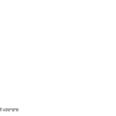
ੋਂ ਪਰਦਾਫਾਸ਼