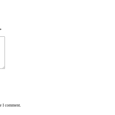
*
me I comment.