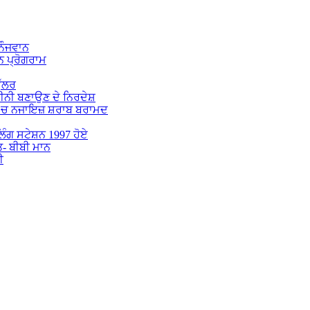
 ਨੌਜਵਾਨ
 ਪ੍ਰੋਗਰਾਮ
ੁੱਲਰ
ਕੀਨੀ ਬਣਾਉਣ ਦੇ ਨਿਰਦੇਸ਼
 ‘ਚ ਨਜਾਇਜ਼ ਸ਼ਰਾਬ ਬਰਾਮਦ
ੋਲਿੰਗ ਸਟੇਸ਼ਨ 1997 ਹੋਏ
ਤ- ਬੀਬੀ ਮਾਨ
ੀ