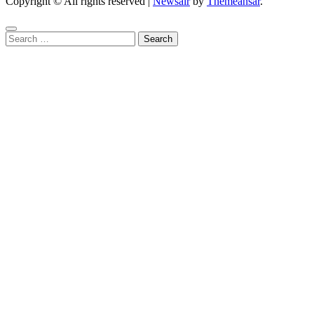
Copyright © All rights reserved
|
Newsair
by
Themeansar
.
Search
for: