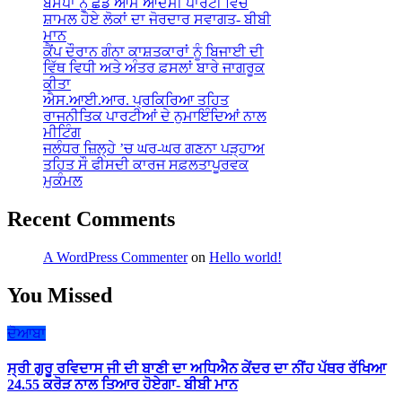
ਬਸਪਾ ਨੂੰ ਛੱਡ ਆਮ ਆਦਮੀ ਪਾਰਟੀ ਵਿੱਚ
ਸ਼ਾਮਲ ਹੋਏ ਲੋਕਾਂ ਦਾ ਜੋਰਦਾਰ ਸਵਾਗਤ- ਬੀਬੀ
ਮਾਨ
ਕੈਂਪ ਦੌਰਾਨ ਗੰਨਾ ਕਾਸ਼ਤਕਾਰਾਂ ਨੂੰ ਬਿਜਾਈ ਦੀ
ਵਿੱਥ ਵਿਧੀ ਅਤੇ ਅੰਤਰ ਫ਼ਸਲਾਂ ਬਾਰੇ ਜਾਗਰੂਕ
ਕੀਤਾ
ਐਸ.ਆਈ.ਆਰ. ਪ੍ਰਕਿਰਿਆ ਤਹਿਤ
ਰਾਜਨੀਤਿਕ ਪਾਰਟੀਆਂ ਦੇ ਨੁਮਾਇੰਦਿਆਂ ਨਾਲ
ਮੀਟਿੰਗ
ਜਲੰਧਰ ਜ਼ਿਲ੍ਹੇ ’ਚ ਘਰ-ਘਰ ਗਣਨਾ ਪੜ੍ਹਾਅ
ਤਹਿਤ ਸੌ ਫੀਸਦੀ ਕਾਰਜ ਸਫ਼ਲਤਾਪੂਰਵਕ
ਮੁਕੰਮਲ
Recent Comments
A WordPress Commenter
on
Hello world!
You Missed
ਦੋਆਬਾ
ਸ੍ਰੀ ਗੁਰੂ ਰਵਿਦਾਸ ਜੀ ਦੀ ਬਾਣੀ ਦਾ ਅਧਿਐਨ ਕੇਂਦਰ ਦਾ ਨੀਂਹ ਪੱਥਰ ਰੱਖਿਆ
24.55 ਕਰੋੜ ਨਾਲ ਤਿਆਰ ਹੋਏਗਾ- ਬੀਬੀ ਮਾਨ