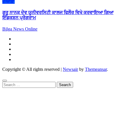
ਦੋਆਬਾ
ਗੁਰੂ ਨਾਨਕ ਦੇਵ ਯੂਨੀਵਰਸਿਟੀ ਕਾਲਜ ਫਿਲੌਰ ਵਿਖੇ ਕਰਵਾਇਆ ਗਿਆ
ਇੰਡਕਸ਼ਨ ਪ੍ਰੋਗਰਾਮ
Bilga News Online
Copyright © All rights reserved
|
Newsair
by
Themeansar
.
Search
for: