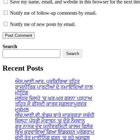
Save my name, email, and website in this browser for the next ti
Notify me of follow-up comments by email.
Notify me of new posts by email.
Search
Search
Recent Posts
ਐਸ.ਆਈ.ਆਰ. ਪ੍ਰਕਿਰਿਆ ਤਹਿਤ
ਰਾਜਨੀਤਿਕ ਪਾਰਟੀਆਂ ਦੇ ਨੁਮਾਇੰਦਿਆਂ ਨਾਲ
ਮੀਟਿੰਗ
ਜਲੰਧਰ ਜ਼ਿਲ੍ਹੇ ’ਚ ਘਰ-ਘਰ ਗਣਨਾ ਪੜ੍ਹਾਅ
ਤਹਿਤ ਸੌ ਫੀਸਦੀ ਕਾਰਜ ਸਫ਼ਲਤਾਪੂਰਵਕ
ਮੁਕੰਮਲ
ਐੱਚ.ਆਈ.ਵੀ./ਏਡਜ਼ ਬਾਰੇ ਜਾਗਰੂਕਤਾ ਸਬੰਧੀ
ਜ਼ਿਲ੍ਹਾ ਪੱਧਰੀ ਮੈਰਾਥਨ ’ਚ ਦੌੜੇ ਨੌਜਵਾਨ
ਗੁਰੂ ਨਾਨਕ ਦੇਵ ਯੂਨੀਵਰਸਿਟੀ ਕਾਲਜ ਫਿਲੌਰ
ਵਿਖੇ ਕਰਵਾਇਆ ਗਿਆ ਇੰਡਕਸ਼ਨ ਪ੍ਰੋਗਰਾਮ
ਚੰਨੀ ਰੇਤ ਮਾਈਨਿੰਗ ਫੜਨ ‘ਚ ਰਹੇ ਅਸਫਲ