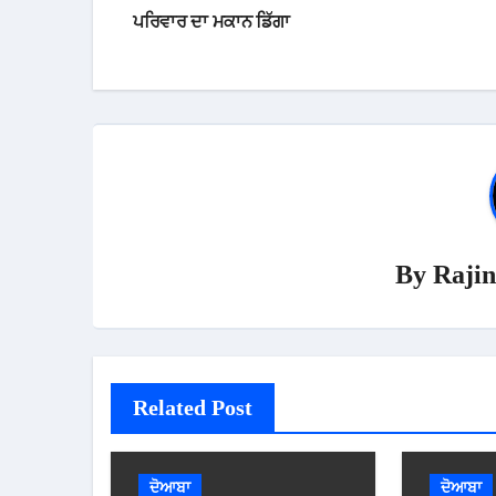
navigation
ਪਰਿਵਾਰ ਦਾ ਮਕਾਨ ਡਿੱਗਾ
By
Rajin
Related Post
ਦੋਆਬਾ
ਦੋਆਬਾ