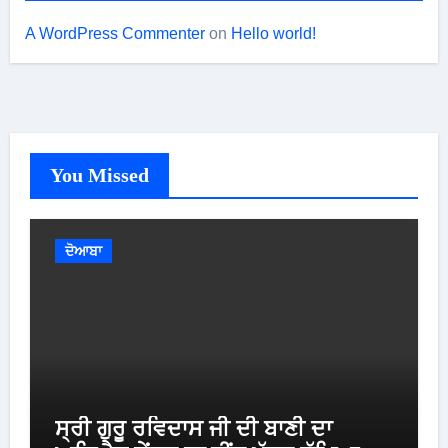
A WordPress Commenter
on
Hello world!
You Missed
ਦੋਆਬਾ
ਸ੍ਰੀ ਗੁਰੂ ਰਵਿਦਾਸ ਜੀ ਦੀ ਬਾਣੀ ਦਾ