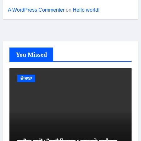
A WordPress Commenter
on
Hello world!
You Missed
ਦੋਆਬਾ