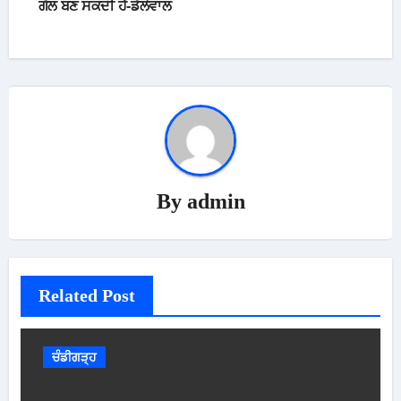
ਗੱਲ ਬਣ ਸਕਦੀ ਹੈ-ਡੱਲੇਵਾਲ
By
admin
Related Post
ਚੰਡੀਗੜ੍ਹ