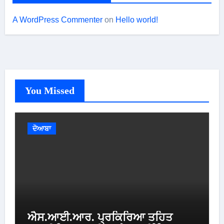
A WordPress Commenter
on
Hello world!
You Missed
ਦੋਆਬਾ
ਐਸ.ਆਈ.ਆਰ. ਪ੍ਰਕਿਰਿਆ ਤਹਿਤ