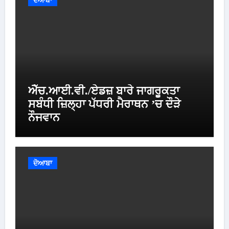
ਐੱਚ.ਆਈ.ਵੀ./ਏਡਜ਼ ਬਾਰੇ ਜਾਗਰੂਕਤਾ
ਸਬੰਧੀ ਜ਼ਿਲ੍ਹਾ ਪੱਧਰੀ ਮੈਰਾਥਨ ’ਚ ਦੌੜੇ
ਨੌਜਵਾਨ
ਦੋਆਬਾ