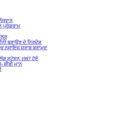
 ਨੌਜਵਾਨ
 ਪ੍ਰੋਗਰਾਮ
ੁੱਲਰ
ਕੀਨੀ ਬਣਾਉਣ ਦੇ ਨਿਰਦੇਸ਼
 ‘ਚ ਨਜਾਇਜ਼ ਸ਼ਰਾਬ ਬਰਾਮਦ
ੋਲਿੰਗ ਸਟੇਸ਼ਨ 1997 ਹੋਏ
ਤ- ਬੀਬੀ ਮਾਨ
ੀ