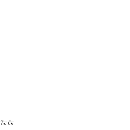
ੈੱਟ ਬੰਦ