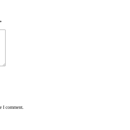
*
me I comment.