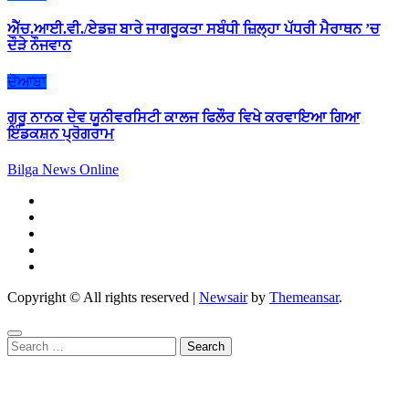
ਐੱਚ.ਆਈ.ਵੀ./ਏਡਜ਼ ਬਾਰੇ ਜਾਗਰੂਕਤਾ ਸਬੰਧੀ ਜ਼ਿਲ੍ਹਾ ਪੱਧਰੀ ਮੈਰਾਥਨ ’ਚ
ਦੌੜੇ ਨੌਜਵਾਨ
ਦੋਆਬਾ
ਗੁਰੂ ਨਾਨਕ ਦੇਵ ਯੂਨੀਵਰਸਿਟੀ ਕਾਲਜ ਫਿਲੌਰ ਵਿਖੇ ਕਰਵਾਇਆ ਗਿਆ
ਇੰਡਕਸ਼ਨ ਪ੍ਰੋਗਰਾਮ
Bilga News Online
Copyright © All rights reserved
|
Newsair
by
Themeansar
.
Search
for: