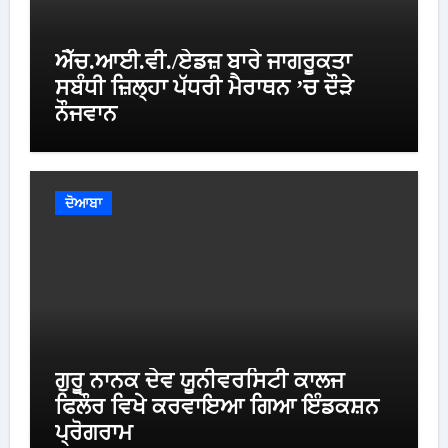
ਐੱਚ.ਆਈ.ਵੀ./ਏਡਜ਼ ਬਾਰੇ ਜਾਗਰੂਕਤਾ
ਸਬੰਧੀ ਜ਼ਿਲ੍ਹਾ ਪੱਧਰੀ ਮੈਰਾਥਨ ’ਚ ਦੌੜੇ
ਨੌਜਵਾਨ
ਦੋਆਬਾ
ਗੁਰੂ ਨਾਨਕ ਦੇਵ ਯੂਨੀਵਰਸਿਟੀ ਕਾਲਜ
ਫਿਲੌਰ ਵਿਖੇ ਕਰਵਾਇਆ ਗਿਆ ਇੰਡਕਸ਼ਨ
ਪ੍ਰੋਗਰਾਮ