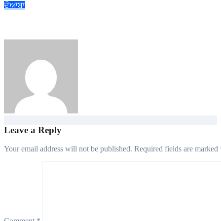
ਦੋਆਬਾ
ਐੱਚ.ਆਈ.ਵੀ./ਏਡਜ਼ ਬਾਰੇ ਜਾਗਰੂਕਤਾ ਸਬੰਧੀ ਜ਼ਿਲ੍ਹਾ ਪੱਧਰੀ ਮੈਰਾਥਨ ’ਚ ਦੌੜੇ
admin
Aug 6, 2026
Leave a Reply
Your email address will not be published.
Required fields are marked
Comment
*