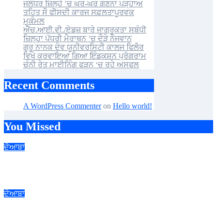
ਜਲੰਧਰ ਜ਼ਿਲ੍ਹੇ ’ਚ ਘਰ-ਘਰ ਗਣਨਾ ਪੜ੍ਹਾਅ
ਤਹਿਤ ਸੌ ਫੀਸਦੀ ਕਾਰਜ ਸਫ਼ਲਤਾਪੂਰਵਕ
ਮੁਕੰਮਲ
ਐੱਚ.ਆਈ.ਵੀ./ਏਡਜ਼ ਬਾਰੇ ਜਾਗਰੂਕਤਾ ਸਬੰਧੀ
ਜ਼ਿਲ੍ਹਾ ਪੱਧਰੀ ਮੈਰਾਥਨ ’ਚ ਦੌੜੇ ਨੌਜਵਾਨ
ਗੁਰੂ ਨਾਨਕ ਦੇਵ ਯੂਨੀਵਰਸਿਟੀ ਕਾਲਜ ਫਿਲੌਰ
ਵਿਖੇ ਕਰਵਾਇਆ ਗਿਆ ਇੰਡਕਸ਼ਨ ਪ੍ਰੋਗਰਾਮ
ਚੰਨੀ ਰੇਤ ਮਾਈਨਿੰਗ ਫੜਨ ‘ਚ ਰਹੇ ਅਸਫਲ
Recent Comments
A WordPress Commenter
on
Hello world!
You Missed
ਦੋਆਬਾ
ਐਸ.ਆਈ.ਆਰ. ਪ੍ਰਕਿਰਿਆ ਤਹਿਤ ਰਾਜਨੀਤਿਕ ਪਾਰਟੀਆਂ ਦੇ ਨੁਮਾਇੰਦਿਆਂ
ਨਾਲ ਮੀਟਿੰਗ
ਦੋਆਬਾ
ਜਲੰਧਰ ਜ਼ਿਲ੍ਹੇ ’ਚ ਘਰ-ਘਰ ਗਣਨਾ ਪੜ੍ਹਾਅ ਤਹਿਤ ਸੌ ਫੀਸਦੀ ਕਾਰਜ