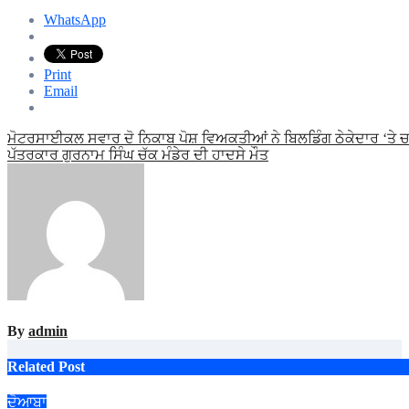
WhatsApp
Print
Email
Post
ਮੋਟਰਸਾਈਕਲ ਸਵਾਰ ਦੋ ਨਿਕਾਬ ਪੋਸ਼ ਵਿਅਕਤੀਆਂ ਨੇ ਬਿਲਡਿੰਗ ਠੇਕੇਦਾਰ ‘ਤੇ
ਪੱਤਰਕਾਰ ਗੁਰਨਾਮ ਸਿੰਘ ਚੱਕ ਮੰਡੇਰ ਦੀ ਹਾਦਸੇ ਮੌਤ
navigation
By
admin
Related Post
ਦੋਆਬਾ