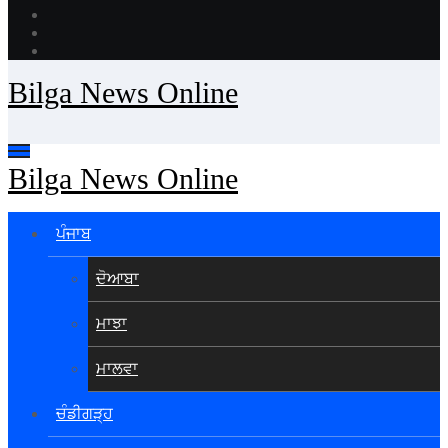
Bilga News Online
Bilga News Online
ਪੰਜਾਬ
ਦੋਆਬਾ
ਮਾਝਾ
ਮਾਲਵਾ
ਚੰਡੀਗੜ੍ਹ