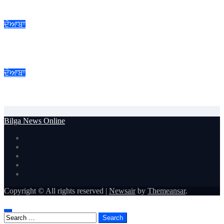
ਸਫ਼ਲਤਾਪੂਰਵਕ ਮੁਕੰਮਲ
ਦੋਆਬਾ
ਐੱਚ.ਆਈ.ਵੀ./ਏਡਜ਼ ਬਾਰੇ ਜਾਗਰੂਕਤਾ ਸਬੰਧੀ ਜ਼ਿਲ੍ਹਾ ਪੱਧਰੀ ਮੈਰਾਥਨ ’ਚ
ਦੌੜੇ ਨੌਜਵਾਨ
ਦੋਆਬਾ
ਗੁਰੂ ਨਾਨਕ ਦੇਵ ਯੂਨੀਵਰਸਿਟੀ ਕਾਲਜ ਫਿਲੌਰ ਵਿਖੇ ਕਰਵਾਇਆ ਗਿਆ
ਇੰਡਕਸ਼ਨ ਪ੍ਰੋਗਰਾਮ
Bilga News Online
Copyright © All rights reserved
|
Newsair
by
Themeansar
.
Search