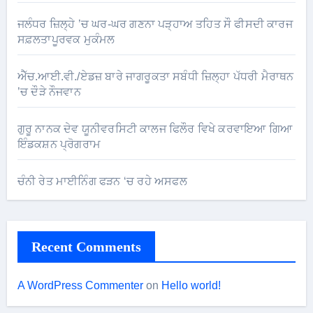
ਜਲੰਧਰ ਜ਼ਿਲ੍ਹੇ ’ਚ ਘਰ-ਘਰ ਗਣਨਾ ਪੜ੍ਹਾਅ ਤਹਿਤ ਸੌ ਫੀਸਦੀ ਕਾਰਜ
ਸਫ਼ਲਤਾਪੂਰਵਕ ਮੁਕੰਮਲ
ਐੱਚ.ਆਈ.ਵੀ./ਏਡਜ਼ ਬਾਰੇ ਜਾਗਰੂਕਤਾ ਸਬੰਧੀ ਜ਼ਿਲ੍ਹਾ ਪੱਧਰੀ ਮੈਰਾਥਨ
’ਚ ਦੌੜੇ ਨੌਜਵਾਨ
ਗੁਰੂ ਨਾਨਕ ਦੇਵ ਯੂਨੀਵਰਸਿਟੀ ਕਾਲਜ ਫਿਲੌਰ ਵਿਖੇ ਕਰਵਾਇਆ ਗਿਆ
ਇੰਡਕਸ਼ਨ ਪ੍ਰੋਗਰਾਮ
ਚੰਨੀ ਰੇਤ ਮਾਈਨਿੰਗ ਫੜਨ ‘ਚ ਰਹੇ ਅਸਫਲ
Recent Comments
A WordPress Commenter
on
Hello world!