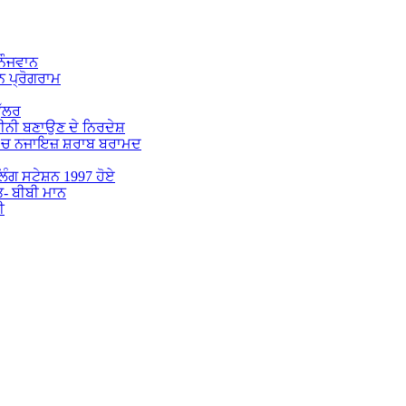
 ਨੌਜਵਾਨ
 ਪ੍ਰੋਗਰਾਮ
ੁੱਲਰ
ਕੀਨੀ ਬਣਾਉਣ ਦੇ ਨਿਰਦੇਸ਼
 ‘ਚ ਨਜਾਇਜ਼ ਸ਼ਰਾਬ ਬਰਾਮਦ
ੋਲਿੰਗ ਸਟੇਸ਼ਨ 1997 ਹੋਏ
ਤ- ਬੀਬੀ ਮਾਨ
ੀ