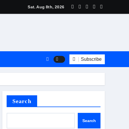
 ਘਰ-ਘਰ ਗਣਨਾ ਪੜ੍ਹਾਅ ਤਹਿਤ ਸੌ ਫੀਸਦੀ ਕਾਰਜ ਸਫ਼ਲਤਾਪੂਰਵਕ ਮੁਕੰਮਲ
Sat. Aug 8th, 2026
Subscribe
Search
Search