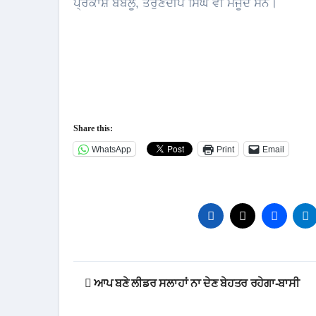
ਪ੍ਰਕਾਸ਼ ਬਬਲੂ, ਤਰੁਣਦੀਪ ਸਿੰਘ ਵੀ ਮੌਜੂਦ ਸਨ।
Share this:
WhatsApp
Print
Email
Post
ਆਪ ਬਣੇ ਲੀਡਰ ਸਲਾਹਾਂ ਨਾ ਦੇਣ ਬੇਹਤਰ ਰਹੇਗਾ-ਬਾਸੀ
navigation