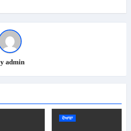
By
admin
ਦੋਆਬਾ