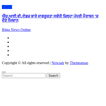
ਦੋਆਬਾ
ਐੱਚ.ਆਈ.ਵੀ./ਏਡਜ਼ ਬਾਰੇ ਜਾਗਰੂਕਤਾ ਸਬੰਧੀ ਜ਼ਿਲ੍ਹਾ ਪੱਧਰੀ ਮੈਰਾਥਨ ’ਚ
ਦੌੜੇ ਨੌਜਵਾਨ
Bilga News Online
Copyright © All rights reserved
|
Newsair
by
Themeansar
.
Search
for: