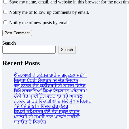
Save my name, email, and website in this browser for the next ti
Notify me of follow-up comments by email.
Notify me of new posts by email.
Search
Search
Recent Posts
ਐੱਚ.ਆਈ.ਵੀ./ਏਡਜ਼ ਬਾਰੇ ਜਾਗਰੂਕਤਾ ਸਬੰਧੀ
ਜ਼ਿਲ੍ਹਾ ਪੱਧਰੀ ਮੈਰਾਥਨ ’ਚ ਦੌੜੇ ਨੌਜਵਾਨ
ਗੁਰੂ ਨਾਨਕ ਦੇਵ ਯੂਨੀਵਰਸਿਟੀ ਕਾਲਜ ਫਿਲੌਰ
ਵਿਖੇ ਕਰਵਾਇਆ ਗਿਆ ਇੰਡਕਸ਼ਨ ਪ੍ਰੋਗਰਾਮ
ਚੰਨੀ ਰੇਤ ਮਾਈਨਿੰਗ ਫੜਨ ‘ਚ ਰਹੇ ਅਸਫਲ
ਨਕੋਦਰ ਸ਼ਹਿਰ ਵਿੱਚ ਤੀਆਂ ਦੇ ਮੇਲੇ ਮੁੱਖ ਮਹਿਮਾਨ
ਵੱਜੋ ਪੁੱਜੇ ਬੀਬੀ ਗੁਰਿੰਦਰ ਕੌਰ ਭੁੱਲਰ
ਡਿਪਟੀ ਕਮਿਸ਼ਨਰ ਵੱਲੋਂ ਸੇਫ ਸਕੂਲ ਵਾਹਨ
ਪਾਲਿਸੀ ਦੀ ਸਖ਼ਤੀ ਨਾਲ ਪਾਲਣਾ ਯਕੀਨੀ
ਬਣਾਉਣ ਦੇ ਨਿਰਦੇਸ਼