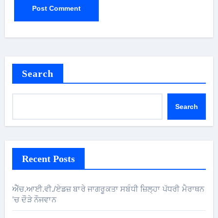
Search
Search
Recent Posts
ਐੱਚ.ਆਈ.ਵੀ./ਏਡਜ਼ ਬਾਰੇ ਜਾਗਰੂਕਤਾ ਸਬੰਧੀ ਜ਼ਿਲ੍ਹਾ ਪੱਧਰੀ ਮੈਰਾਥਨ
’ਚ ਦੌੜੇ ਨੌਜਵਾਨ