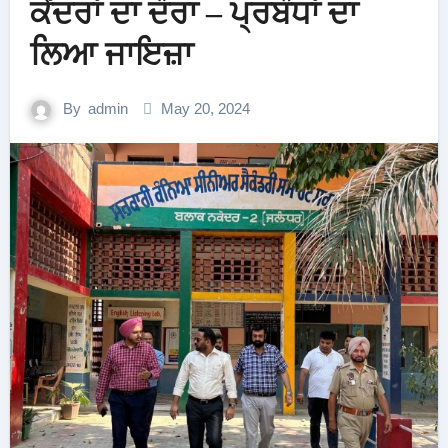
ਕੇਂਦਰਾਂ ਦਾ ਦੌਰਾ – ਪ੍ਰਬੰਧਾਂ ਦਾ
ਲਿਆ ਜਾਇਜ਼ਾ
By
admin
May 20, 2024