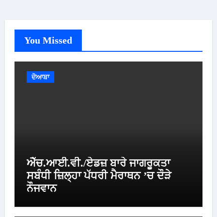
You Missed
ਦੋਆਬਾ
ਐੱਚ.ਆਈ.ਵੀ./ਏਡਜ਼ ਬਾਰੇ ਜਾਗਰੂਕਤਾ
ਸਬੰਧੀ ਜ਼ਿਲ੍ਹਾ ਪੱਧਰੀ ਮੈਰਾਥਨ ’ਚ ਦੌੜੇ
ਨੌਜਵਾਨ