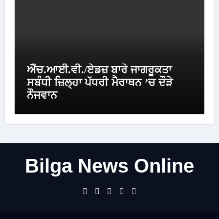
ਐੱਚ.ਆਈ.ਵੀ./ਏਡਜ਼ ਬਾਰੇ ਜਾਗਰੂਕਤਾ
ਸਬੰਧੀ ਜ਼ਿਲ੍ਹਾ ਪੱਧਰੀ ਮੈਰਾਥਨ ’ਚ ਦੌੜੇ
ਨੌਜਵਾਨ
Bilga News Online