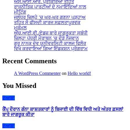
ਐਸ.ਆਈ.ਆਰ. ਪ੍ਰਕਿਰਿਆ ਤਹਿਤ
ਰਾਜਨੀਤਿਕ ਪਾਰਟੀਆਂ ਦੇ ਨੁਮਾਇੰਦਿਆਂ ਨਾਲ
ਮੀਟਿੰਗ
ਜਲੰਧਰ ਜ਼ਿਲ੍ਹੇ ’ਚ ਘਰ-ਘਰ ਗਣਨਾ ਪੜ੍ਹਾਅ
ਤਹਿਤ ਸੌ ਫੀਸਦੀ ਕਾਰਜ ਸਫ਼ਲਤਾਪੂਰਵਕ
ਮੁਕੰਮਲ
ਐੱਚ.ਆਈ.ਵੀ./ਏਡਜ਼ ਬਾਰੇ ਜਾਗਰੂਕਤਾ ਸਬੰਧੀ
ਜ਼ਿਲ੍ਹਾ ਪੱਧਰੀ ਮੈਰਾਥਨ ’ਚ ਦੌੜੇ ਨੌਜਵਾਨ
ਗੁਰੂ ਨਾਨਕ ਦੇਵ ਯੂਨੀਵਰਸਿਟੀ ਕਾਲਜ ਫਿਲੌਰ
ਵਿਖੇ ਕਰਵਾਇਆ ਗਿਆ ਇੰਡਕਸ਼ਨ ਪ੍ਰੋਗਰਾਮ
Recent Comments
A WordPress Commenter
on
Hello world!
You Missed
ਦੋਆਬਾ
ਕੈਂਪ ਦੌਰਾਨ ਗੰਨਾ ਕਾਸ਼ਤਕਾਰਾਂ ਨੂੰ ਬਿਜਾਈ ਦੀ ਵਿੱਥ ਵਿਧੀ ਅਤੇ ਅੰਤਰ ਫ਼ਸਲਾਂ
ਬਾਰੇ ਜਾਗਰੂਕ ਕੀਤਾ
ਦੋਆਬਾ